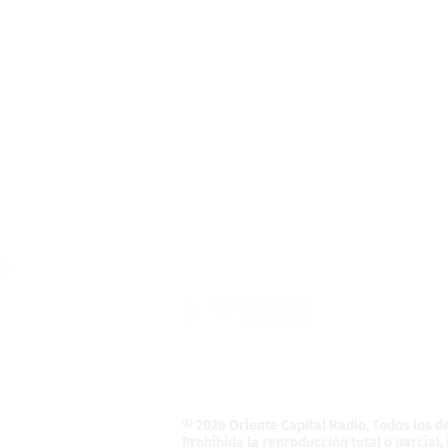
Teléfono: (55) 4121-5946
Informativo@OrienteCapital.com
La Magdalena Atlicpac
C.P. 56525. La Pa
© 2026 Oriente Capital Radio
. Todos los 
Prohibida la reproducción total o parcial