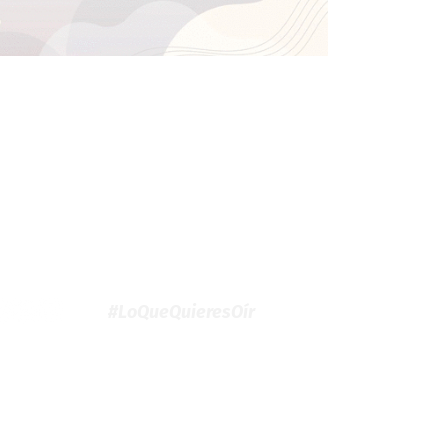
#LoQueQuieresOír