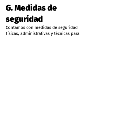
G. Medidas de
seguridad
Contamos con medidas de seguridad
físicas, administrativas y técnicas para
proteger sus datos personales. En caso
de que ocurra una vulneración a la
seguridad que afecte de manera
significativa sus derechos, se lo
notificaremos por correo electrónico.
H. Modificaciones al
aviso de privacidad
Oriente Capital Radio se reserva el
derecho de modificar este aviso de
privacidad en cualquier momento.
Cualquier cambio será publicado en
OrienteCapital.com.