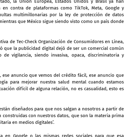
tado, la Unión Europea, Estados Unidos y Brasil ya han 
n en contra de plataformas como TikTok, Meta, Google y 
ltas multimillonarias por la ley de protección de datos 
, mientras que México sigue siendo visto como un país donde 
cutiva de Tec-Check Organización de Consumidores en Línea, 
 que la publicidad digital dejó de ser un comercial común 
e vigilancia, siendo invasiva, opaca, discriminatoria y 
 ese anuncio que vemos del crédito fácil, ese anuncio que 
logía para mejorar nuestra salud mental cuando estamos 
ación difícil de alguna relación, no es casualidad, esto es 
 están diseñados para que nos salgan a nosotros a partir de 
on construidas con nuestros datos, que son la materia prima 
citaria en medios digitales’.
ta en Google o las mismas redes sociales para que esa 