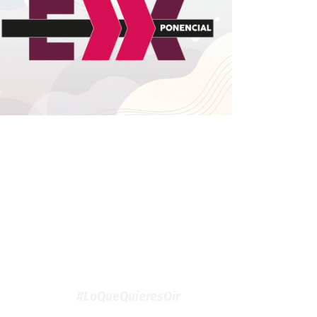
#LoQueQuieresOír