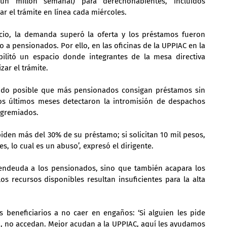
n millón semanal) para derechohabientes, incluidos 
r el trámite en línea cada miércoles.
cio, la demanda superó la oferta y los préstamos fueron 
o a pensionados. Por ello, en las oficinas de la UPPIAC en la 
ilitó un espacio donde integrantes de la mesa directiva 
zar el trámite.
a sido posible que más pensionados consigan préstamos sin 
os últimos meses detectaron la intromisión de despachos 
agremiados.
den más del 30% de su préstamo; si solicitan 10 mil pesos, 
es, lo cual es un abuso’, expresó el dirigente.
endeuda a los pensionados, sino que también acapara los 
 recursos disponibles resultan insuficientes para la alta 
 beneficiarios a no caer en engaños: ‘Si alguien les pide 
, no accedan. Mejor acudan a la UPPIAC, aquí les ayudamos 