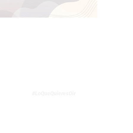
#LoQueQuieresOír