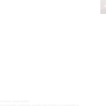
z,
México.
derechos reservados.
, incluyendo cualquier medio electrónico o magnético.