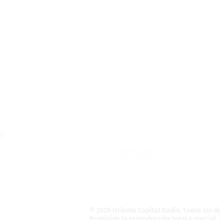
Teléfono: (55) 4121-5946
Informativo@OrienteCapital.com
La Magdalena Atlicpac
C.P. 56525. La Pa
© 2026 Oriente Capital Radio
. Todos los 
Prohibida la reproducción total o parcial