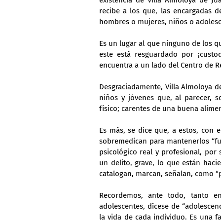
existencia de Villa Almoloya de Ju
recibe a los que, las encargadas d
hombres o mujeres, niños o adolesce
Es un lugar al que ninguno de los qu
este está resguardado por ¡custo
encuentra a un lado del Centro de R
Desgraciadamente, Villa Almoloya de 
niños y jóvenes que, al parecer, s
físico; carentes de una buena alimen
Es más, se dice que, a estos, con e
sobremedican para mantenerlos “fue
psicológico real y profesional, po
un delito, grave, lo que están haci
catalogan, marcan, señalan, como “
Recordemos, ante todo, tanto en
adolescentes, dícese de “adolescenc
la vida de cada individuo. Es una fa