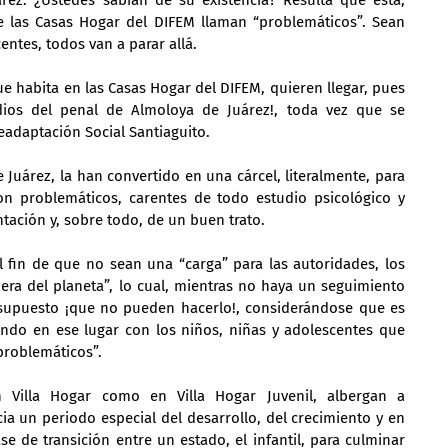
árez. ¿Ustedes sabían de su existencia? Resulta que esta, 
e las Casas Hogar del DIFEM llaman “problemáticos”. Sean 
ntes, todos van a parar allá.
e habita en las Casas Hogar del DIFEM, quieren llegar, pues 
dios del penal de Almoloya de Juárez!, toda vez que se 
eadaptación Social Santiaguito.
Juárez, la han convertido en una cárcel, literalmente, para 
on problemáticos, carentes de todo estudio psicológico y 
tación y, sobre todo, de un buen trato.
l fin de que no sean una “carga” para las autoridades, los 
ra del planeta”, lo cual, mientras no haya un seguimiento 
r supuesto ¡que no pueden hacerlo!, considerándose que es 
endo en ese lugar con los niños, niñas y adolescentes que 
problemáticos”.
 Villa Hogar como en Villa Hogar Juvenil, albergan a 
ia un periodo especial del desarrollo, del crecimiento y en 
se de transición entre un estado, el infantil, para culminar 