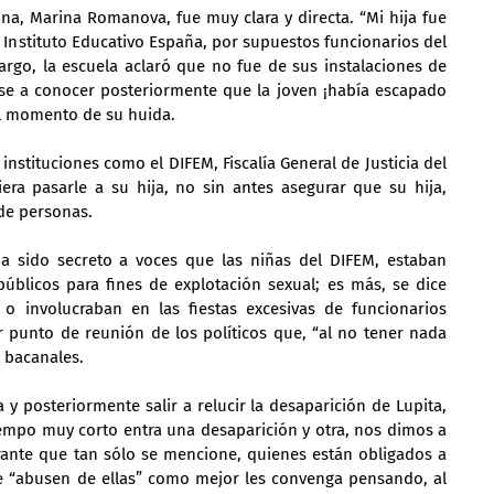
ina, Marina Romanova, fue muy clara y directa. “Mi hija fue 
 Instituto Educativo España, por supuestos funcionarios del 
rgo, la escuela aclaró que no fue de sus instalaciones de 
e a conocer posteriormente que la joven ¡había escapado 
 el momento de su huida.
instituciones como el DIFEM, Fiscalía General de Justicia del 
ra pasarle a su hija, no sin antes asegurar que su hija, 
 de personas.
a sido secreto a voces que las niñas del DIFEM, estaban 
públicos para fines de explotación sexual; es más, se dice 
 o involucraban en las fiestas excesivas de funcionarios 
r punto de reunión de los políticos que, “al no tener nada 
s bacanales.
 y posteriormente salir a relucir la desaparición de Lupita, 
tiempo muy corto entra una desaparición y otra, nos dimos a 
rrante que tan sólo se mencione, quienes están obligados a 
ue “abusen de ellas” como mejor les convenga pensando, al 