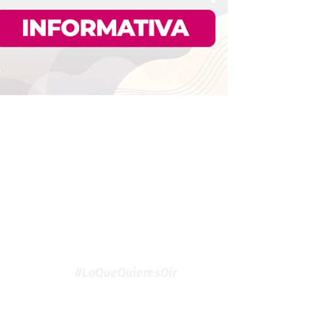
#LoQueQuieresOír