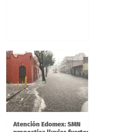
aumento de robos y hechos violentos
ocurridos durante las últimas
semanas. Vecinos aseguran que la
falta de respuesta de la Policía
Municipal y de la administración
encabezada por el alcalde Omar
Sánchez ha permitido que la
delincuencia actúe con total
impunidad, tanto de día como de
noche. A través de grupos vecinales,
los ciudadanos han comp
Atención Edomex: SMN