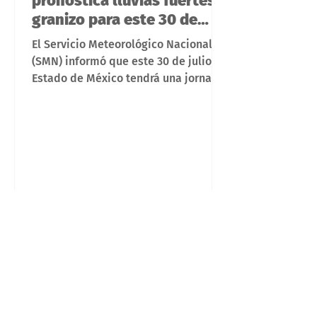
pronostica lluvias fuertes y
granizo para este 30 de
julio
El Servicio Meteorológico Nacional
(SMN) informó que este 30 de julio el
Estado de México tendrá una jornada
marcada por el contraste de
temperaturas y el incremento de
lluvias durante la tarde. Desde las
primeras horas del día se espera un
ambiente frío, acompañado de
bancos de niebla en las zonas altas
de la entidad, por lo que se
recomienda a la población salir con
ropa abrigadora. Durante la mañana,
las temperaturas oscilarán entre los 9
y 11 grados centígrados, con cielo