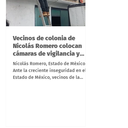
Vecinos de colonia de
Nicolás Romero colocan
cámaras de vigilancia y
alarmas
Nicolás Romero, Estado de México.-
Ante la creciente inseguridad en el
Estado de México, vecinos de la
colonia Espartaco, ubicada a tres
minutos del Centro de Comando,
Control, Cómputo y Comunicaciones
(C4) de Nicolás Romero, instalaron
alarmas vecinales, cámaras de
vigilancia y vinilonas con la finalidad
de brindarle estabilidad social a su