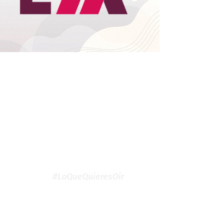
#LoQueQuieresOír