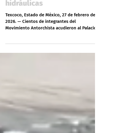
ofrece gira y obras
hidráulicas
Texcoco, Estado de México, 27 de febrero de
2026. — Cientos de integrantes del
Movimiento Antorchista acudieron al Palacio
Municipal de Texcoco para entregar su pliego
petitorio 2026 al presidente municipal,
Nazario Gutiérrez Martínez, en una jornada
que combinó movilización, diálogo
institucional y anuncios de inversión pública.
Encabezados por la dirigente municipal, la
profesora María Sosa Guzmán, los
manifestantes solicitaron la instalación de
una mesa de trabajo que perm