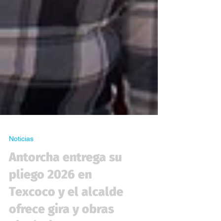
Noticias
Antorcha entrega su
pliego 2026 en
Texcoco y el alcalde