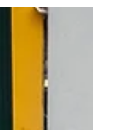
redes sociales, una transmisión en vivo en el
que se hizo un llamado urgente a la
comunidad de la colonia Fray Servando Teresa
de Mier, en Texcoco, Estado de México, para
que evite verter agua de limpieza en la vía
pública, acto que está provocando graves
daños a la vialidad y afecta la infraestructura
urbana, señala el video transmitido a través
de Facebook. “Durante los trabajos de
mantenimiento de calles, que incluyen el
“empare