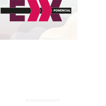
#LoQueQuieresOír