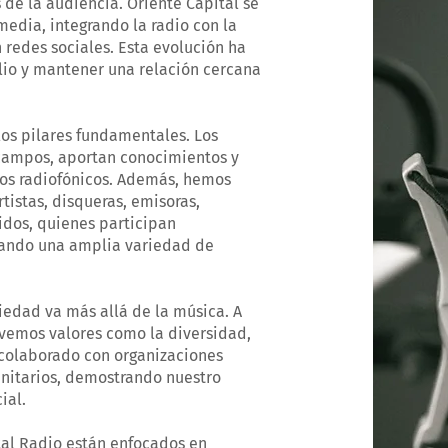
de la audiencia. Oriente Capital se
edia, integrando la radio con la
n redes sociales. Esta evolución ha
lio y mantener una relación cercana
los pilares fundamentales. Los
 campos, aportan conocimientos y
ios radiofónicos. Además, hemos
tistas, disqueras, emisoras,
idos, quienes participan
dando una amplia variedad de
iedad va más allá de la música. A
vemos valores como la diversidad,
 colaborado con organizaciones
unitarios, demostrando nuestro
ial.
ital Radio están enfocados en