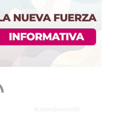
#LoQueQuieresOír