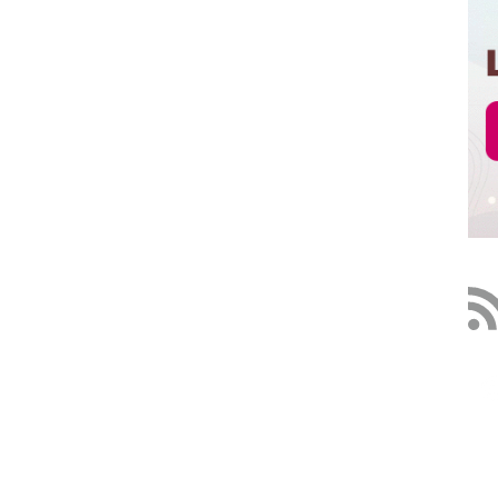
z,
México.