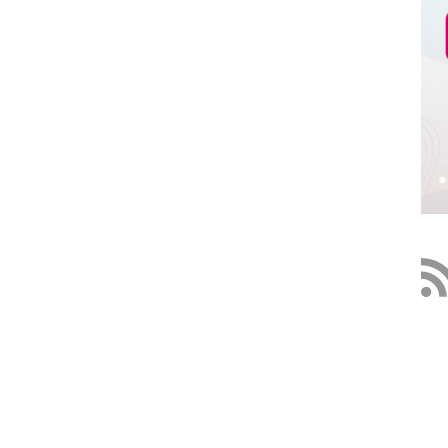
z,
México.