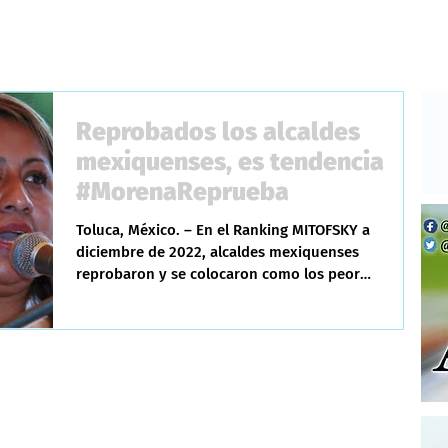
Reprobados los alcaldes
mexiquenses, es tendencia
#MorenaReprueba
Toluca, México. – En el Ranking MITOFSKY a
diciembre de 2022, alcaldes mexiquenses
reprobaron y se colocaron como los peor
evaluados de...