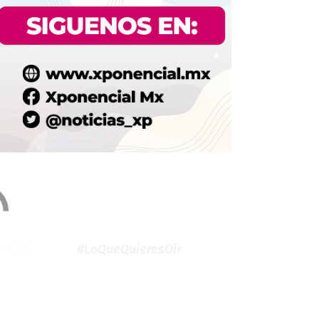
#LoQueQuieresOír