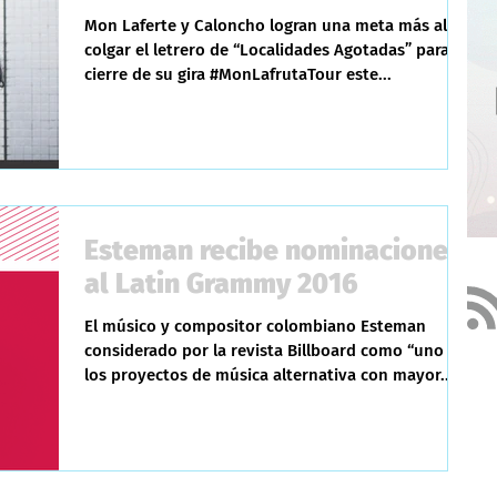
Mon Laferte y Caloncho logran una meta más al
colgar el letrero de “Localidades Agotadas” para el
cierre de su gira #MonLafrutaTour este...
Esteman recibe nominaciones
al Latin Grammy 2016
El músico y compositor colombiano Esteman
considerado por la revista Billboard como “uno de
los proyectos de música alternativa con mayor...