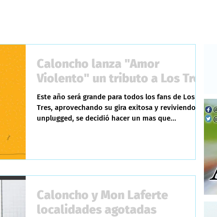
Caloncho lanza "Amor
Violento" un tributo a Los Tres
Este año será grande para todos los fans de Los
Tres, aprovechando su gira exitosa y reviviendo el
unplugged, se decidió hacer un mas que...
Caloncho y Mon Laferte
localidades agotadas