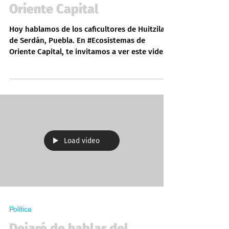
Ecosistemas de
Oriente Capital
Hoy hablamos de los caficultores de Huitzilan
de Serdán, Puebla. En #Ecosistemas de
Oriente Capital, te invitamos a ver este video–
entrevista donde se presentan los resultados
de una investigación realizada en el municipio
de Huitzilan de Serdán, Puebla , que revela la
profunda desigualdad que viven los
productores de café. A partir de datos duros y
testimonios directos, se expone cómo la
concentración de la tierra, el envejecimiento
Load video
de los caficultores y los problemas estru