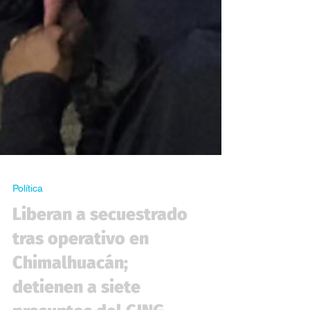
Política
Liberan a secuestrado
tras operativo en
Chimalhuacán;