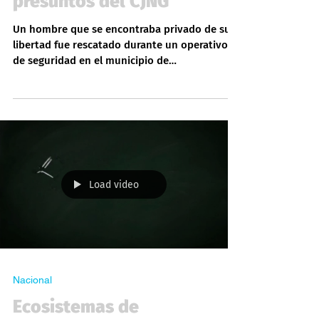
detienen a siete
presuntos del CJNG
Un hombre que se encontraba privado de su
libertad fue rescatado durante un operativo
de seguridad en el municipio de
Chimalhuacán, donde además fueron
detenidas siete personas presuntamente
vinculadas con el Cártel Jalisco Nueva
Generación (CJNG), informó la Secretaría de
Seguridad del Estado de México (SSEM) La
acción se realizó en coordinación con
elementos de la Guardia Nacional y policías
Load video
municipales de Chicoloapan y Chimalhuacán,
como parte de los despliegues estratégic
Nacional