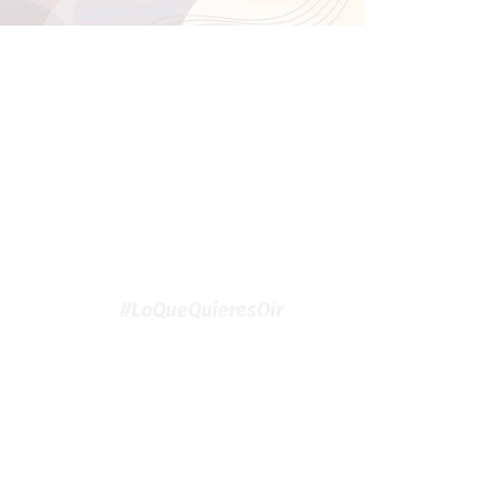
#LoQueQuieresOír