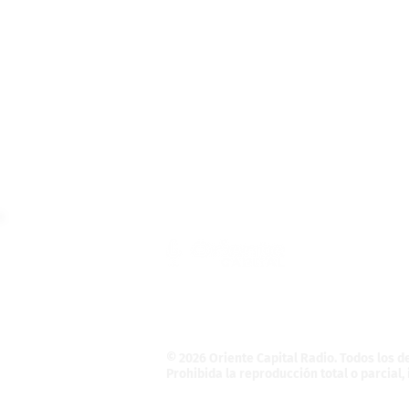
Teléfono: (55) 4121-5946
Informativo@OrienteCapital.com
La Magdalena Atlicpac
C.P. 56525. La Pa
© 2026 Oriente Capital Radio
. Todos los 
Prohibida la reproducción total o parcial