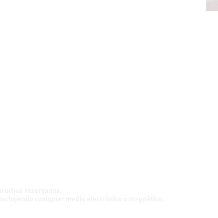
z,
México.
derechos reservados.
, incluyendo cualquier medio electrónico o magnético.