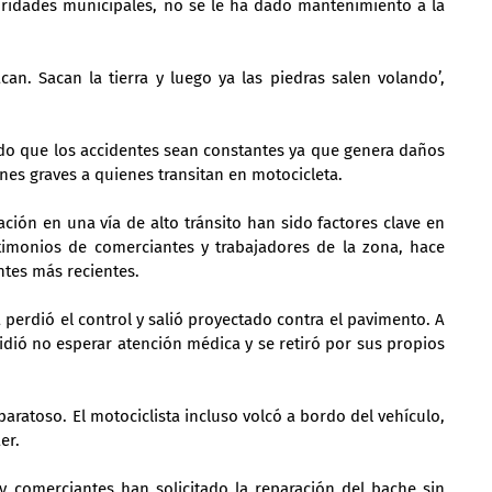
ridades municipales, no se le ha dado mantenimiento a la 
an. Sacan la tierra y luego ya las piedras salen volando’, 
do que los accidentes sean constantes ya que genera daños 
ones graves a quienes transitan en motocicleta.
ción en una vía de alto tránsito han sido factores clave en 
imonios de comerciantes y trabajadores de la zona, hace 
ntes más recientes.
 perdió el control y salió proyectado contra el pavimento. A 
idió no esperar atención médica y se retiró por sus propios 
ratoso. El motociclista incluso volcó a bordo del vehículo, 
er.
 comerciantes han solicitado la reparación del bache sin 