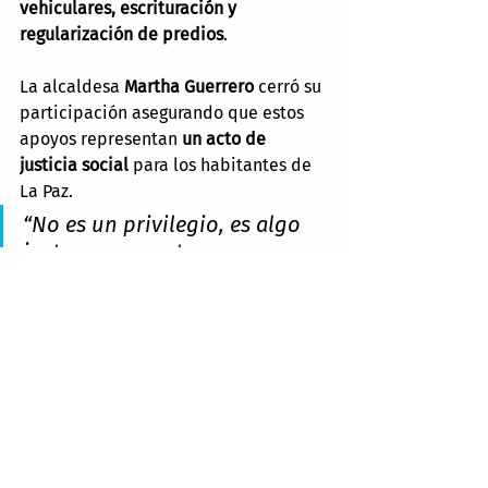
vehiculares, escrituración y 
regularización de predios
.
La alcaldesa 
Martha Guerrero
 cerró su 
participación asegurando que estos 
apoyos representan 
un acto de 
justicia social
 para los habitantes de 
La Paz.
“No es un privilegio, es algo 
justo para nuestras 
comunidades, que ahora 
buscan el progreso y 
desarrollo para recuperar y 
atender el municipio en la 
zona oriente”
, concluyó.
Noticias
Valle de México