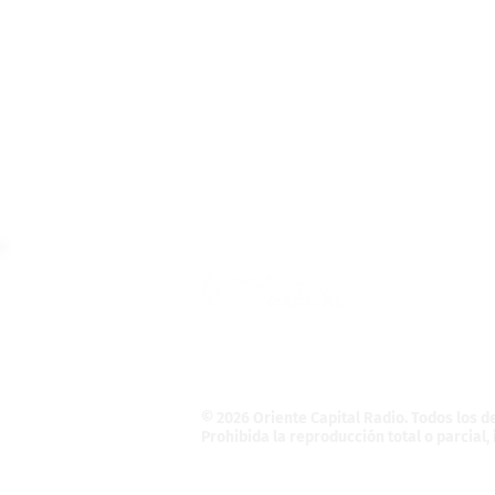
Teléfono: (55) 4121-5946
Informativo@OrienteCapital.com
La Magdalena Atlicpac
C.P. 56525. La Pa
© 2026 Oriente Capital Radio
. Todos los 
Prohibida la reproducción total o parcial