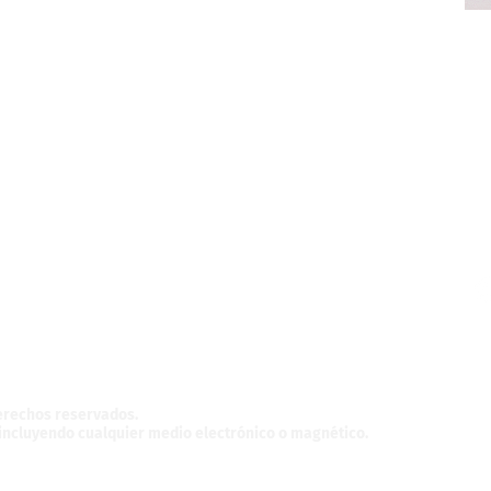
z,
México.
derechos reservados.
, incluyendo cualquier medio electrónico o magnético.