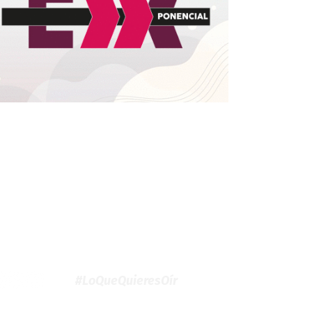
#LoQueQuieresOír