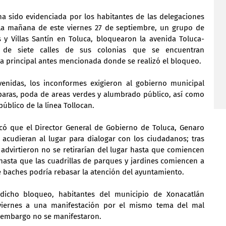
ha sido evidenciada por los habitantes de las delegaciones 
 la mañana de este viernes 27 de septiembre, un grupo de 
 y Villas Santín en Toluca, bloquearon la avenida Toluca-
 de siete calles de sus colonias que se encuentran 
ida principal antes mencionada donde se realizó el bloqueo.
enidas, los inconformes exigieron al gobierno municipal 
aras, poda de areas verdes y alumbrado público, así como 
público de la línea Tollocan.
có que el Director General de Gobierno de Toluca, Genaro 
acudieran al lugar para dialogar con los ciudadanos; tras 
 advirtieron no se retirarían del lugar hasta que comiencen 
asta que las cuadrillas de parques y jardines comiencen a 
de baches podría rebasar la atención del ayuntamiento.
cho bloqueo, habitantes del municipio de Xonacatlán 
iernes a una manifestación por el mismo tema del mal 
in embargo no se manifestaron.