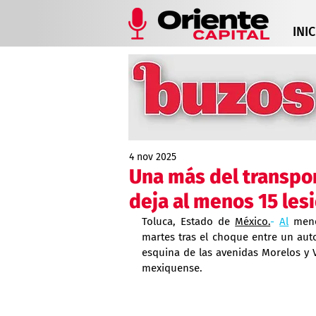
INIC
4 nov 2025
Una más del transpor
deja al menos 15 les
Toluca, Estado de 
México.
- 
Al
 meno
martes tras el choque entre un autob
esquina de las avenidas Morelos y Vi
mexiquense.