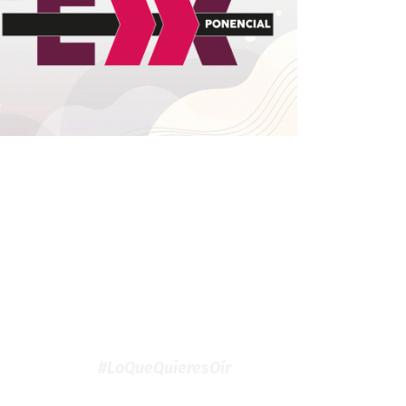
#LoQueQuieresOír