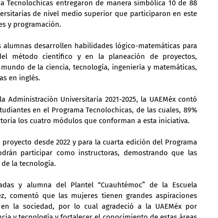
a Tecnolochicas entregaron de manera simbólica 10 de 88 
rsitarias de nivel medio superior que participaron en este 
es y programación.
 alumnas desarrollen habilidades lógico-matemáticas para 
del método científico y en la planeación de proyectos, 
mundo de la ciencia, tecnología, ingeniería y matemáticas, 
as en inglés.
a Administración Universitaria 2021-2025, la UAEMéx contó 
studiantes en el Programa Tecnolochicas, de las cuales, 89% 
toria los cuatro módulos que conforman a esta iniciativa.
 proyecto desde 2022 y para la cuarta edición del Programa 
podrán participar como instructoras, demostrando que las 
de la tecnología.
adas y alumna del Plantel “Cuauhtémoc” de la Escuela 
ez, comentó que las mujeres tienen grandes aspiraciones 
 en la sociedad, por lo cual agradeció a la UAEMéx por 
cia y tecnología y fortalecer el conocimiento de estas áreas 