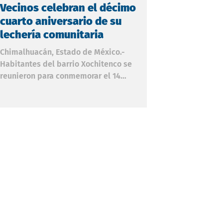
Vecinos celebran el décimo
Vecinos de c
cuarto aniversario de su
Romero colo
lechería comunitaria
vigilancia y
Chimalhuacán, Estado de México.-
Nicolás Romero, E
Habitantes del barrio Xochitenco se
creciente insegur
reunieron para conmemorar el 14
México, vecinos d
aniversario de la inauguración de la
ubicada a tres mi
lechería de abasto social de su
Comando, Control
comunidad, un proyecto que ha
Comunicaciones (
beneficiado a decenas de familias de la
instalaron alarm
zona a lo largo de más de una década.
vigilancia y vinil
Carmen Velázquez, activista del
brindarle estabil
Movimiento Antorchista (MAN) en la región,
comunidad. Con l
dirigió un mensaje a los presentes, en el
los mismos colon
que resaltó el valor de la memoria
instrumentos de v
histórica y la lucha social: "No dejar pasar
como las vinilon
desap