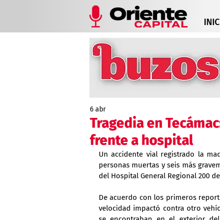
INIC
6 abr
Tragedia en Tecámac
frente a hospital
Un accidente vial registrado la ma
personas muertas y seis más graveme
del Hospital General Regional 200 d
De acuerdo con los primeros report
velocidad impactó contra otro vehícu
se encontraban en el exterior del