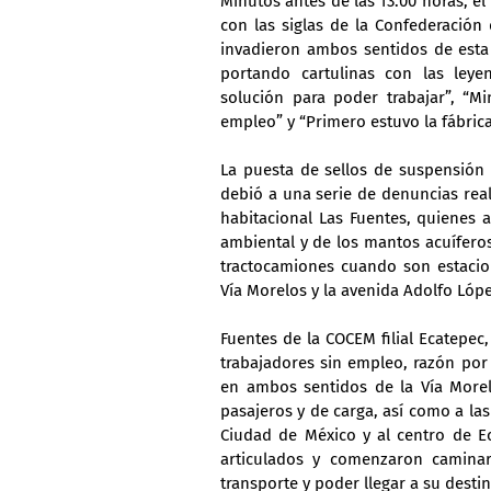
Minutos antes de las 13:00 horas, e
con las siglas de la Confederació
invadieron ambos sentidos de esta v
portando cartulinas con las leye
solución para poder trabajar”, “Mi
empleo” y “Primero estuvo la fábrica
La puesta de sellos de suspensión 
debió a una serie de denuncias real
habitacional Las Fuentes, quienes 
ambiental y de los mantos acuífero
tractocamiones cuando son estacio
Vía Morelos y la avenida Adolfo Lópe
Fuentes de la COCEM filial Ecatepec
trabajadores sin empleo, razón por 
en ambos sentidos de la Vía Morelo
pasajeros y de carga, así como a las
Ciudad de México y al centro de Ec
articulados y comenzaron caminar 
transporte y poder llegar a su destin