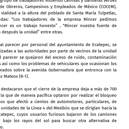
l grupo de trabajadores vistiendo camisas y banderas verdes 
n de Obreros, Campesinos y Empleados de México (COCEM), 
ialidad a la altura del poblado de Santa María Tulpetlac, 
ndas: “Los trabajadores de la empresa Mincer pedimos 
ncer es un trabajo honesto” , “Mincer nuestra fuente de 
 después la unidad” entre otras.
al parecer por personal del ayuntamiento de Ecatepec, se 
izadas a las autoridades por parte de vecinos de la unidad 
al parecer se quejaron del exceso de ruido, contaminación 
s así como los problemas de vehiculares que ocasionan los 
nados sobre la avenida Gobernadora que entronca con la 
z Mateos (R-1).
, destacaron que el cierre de la empresa deja a más de 700 
la que de manera pacífica optaron por realizar el bloqueo 
s que afectó a cientos de automotores, particulares, de 
 unidades de la Línea 4 del Mexibús que se dirigían hacia la 
atepec, cuyos usuarios furiosos bajaron de los camiones 
bajo los rayos del sol para buscar otra alternativa de 
o.