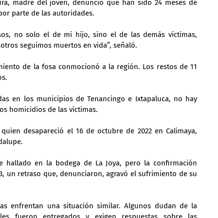
ra, madre del joven, denunció que han sido 24 meses de 
por parte de las autoridades.
s, no solo el de mi hijo, sino el de las demás víctimas, 
osotros seguimos muertos en vida”, señaló.
miento de la fosa conmocionó a la región. Los restos de 11 
os.
das en los municipios de Tenancingo e Ixtapaluca, no hay 
os homicidios de las víctimas.
quien desapareció el 16 de octubre de 2022 en Calimaya, 
dalupe.
 hallado en la bodega de La Joya, pero la confirmación 
3, un retraso que, denunciaron, agravó el sufrimiento de su 
as enfrentan una situación similar. Algunos dudan de la 
les fueron entregados y exigen respuestas sobre las 