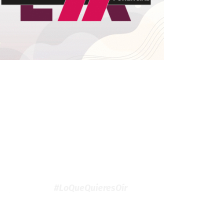
#LoQueQuieresOír