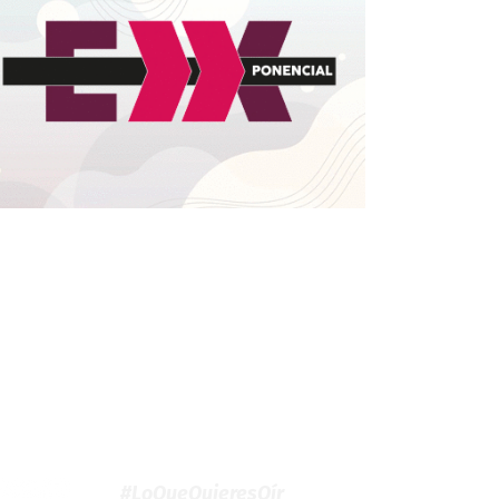
#LoQueQuieresOír