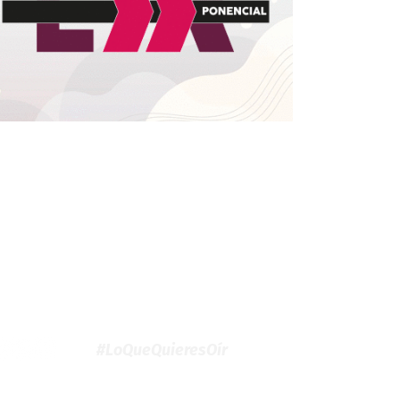
#LoQueQuieresOír