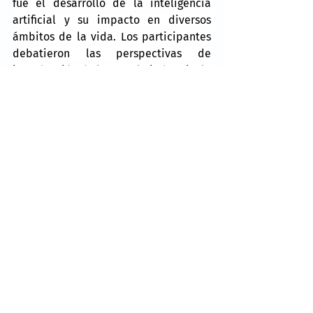
fue el desarrollo de la inteligencia 
artificial y su impacto en diversos 
ámbitos de la vida. Los participantes 
debatieron las perspectivas de 
introducción de la IA en la industria, la 
sanidad, la educación y la 
administración pública. Se prestó 
especial atención a las cuestiones de 
seguridad en el uso de tecnologías de 
IA.