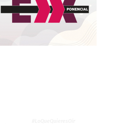
#LoQueQuieresOír