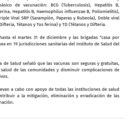
sico de vacunación: BCG (Tuberculosis), Hepatitis B, 
erina, Hepatitis B, Haemophilus influenzae B, Poliomielitis), 
ple Viral SRP (Sarampión, Paperas y Rubeola), Doble viral 
fteria, Tétanos y Tos ferina) y TD (Tétanos y Difteria.
asta el martes 31 de diciembre y las brigadas “casa por 
a en 19 jurisdicciones sanitarias del Instituto de Salud del 
 de Salud señaló que las vacunas son seguras y gratuitas, 
la salud de las comunidades y disminuir complicaciones de 
ivos.
levan a cabo con apoyo de todas las instituciones de salud 
ntribuir a la mitigación, eliminación y erradicación de las 
nación.