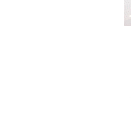
z,
México.