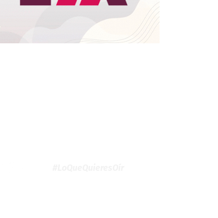
#LoQueQuieresOír