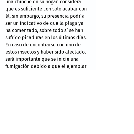
una chinche en su hogar, considera 
que es suficiente con solo acabar con 
él, sin embargo, su presencia podría 
ser un indicativo de que la plaga ya 
ha comenzado, sobre todo sí se han 
sufrido picaduras en los últimos días. 
En caso de encontrarse con uno de 
estos insectos y haber sido afectado, 
será importante que se inicie una 
fumigación debido a que el ejemplar 
podría haber dejado huevecillos en 
alguna parte.
Recordando que las hembras podrían 
llegar a poner entre 5 y 10 huevecillos 
al día, un aproximado de 500 durante 
toda su vida. Conociendo lo anterior, 
es importante mantenerse alerta para 
cuidar tu integridad y la de tu familia.