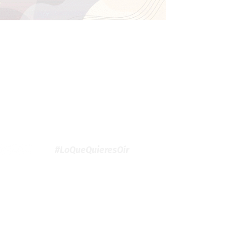
#LoQueQuieresOír