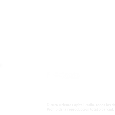
Teléfono: (55) 4121-5946
Informativo@OrienteCapital.com
La Magdalena Atlicpac
C.P. 56525. La Pa
© 2026 Oriente Capital Radio
. Todos los 
Prohibida la reproducción total o parcial