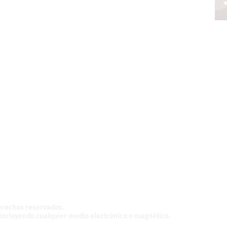
z,
México.
derechos reservados.
, incluyendo cualquier medio electrónico o magnético.