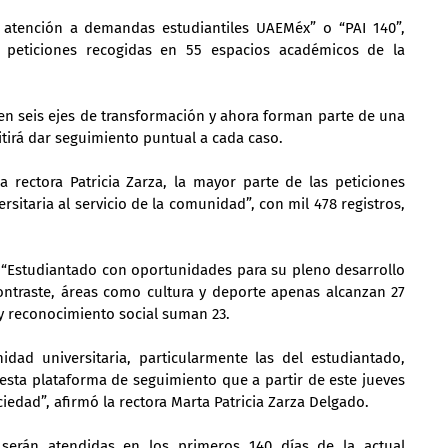
atención a demandas estudiantiles UAEMéx” o “PAI 140”, 
0 peticiones recogidas en 55 espacios académicos de la 
en seis ejes de transformación y ahora forman parte de una 
itirá dar seguimiento puntual a cada caso.
 rectora Patricia Zarza, la mayor parte de las peticiones 
sitaria al servicio de la comunidad”, con mil 478 registros, 
 “Estudiantado con oportunidades para su pleno desarrollo 
ntraste, áreas como cultura y deporte apenas alcanzan 27 
 y reconocimiento social suman 23.
ad universitaria, particularmente las del estudiantado, 
 esta plataforma de seguimiento que a partir de este jueves 
iedad”, afirmó la rectora Marta Patricia Zarza Delgado.
 serán atendidas en los primeros 140 días de la actual 