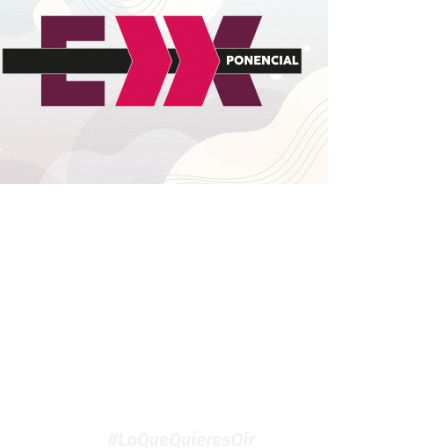
#LoQueQuieresOír