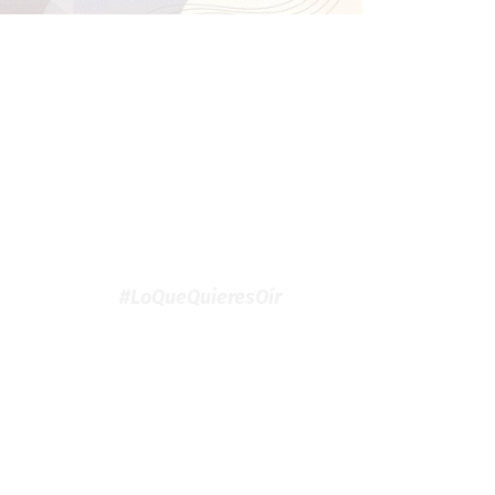
#LoQueQuieresOír