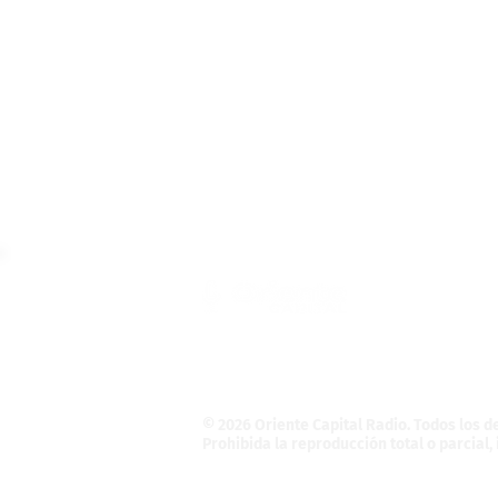
Teléfono: (55) 4121-5946
Informativo@OrienteCapital.com
La Magdalena Atlicpac
C.P. 56525. La Pa
© 2026 Oriente Capital Radio
. Todos los 
Prohibida la reproducción total o parcial