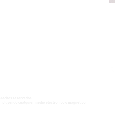
z,
México.
derechos reservados.
, incluyendo cualquier medio electrónico o magnético.