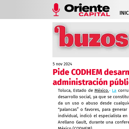
INIC
5 nov 2024
Pide CODHEM desarma
administración públi
Toluca, Estado de 
México.
- 
La
 corru
desarrollo social, ya que se consti
da un uso o abuso desde cualquier
“palancas” o favores, para generar 
individual, indicó el especialista e
Arellano Gault, durante una confe
México (CODHEM).