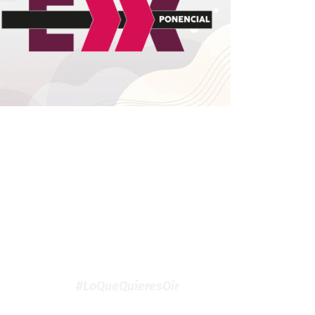
#LoQueQuieresOír