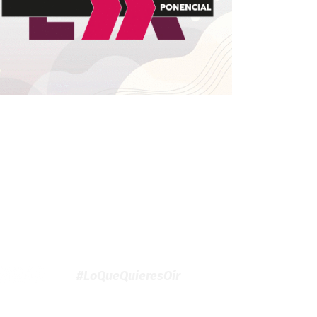
#LoQueQuieresOír