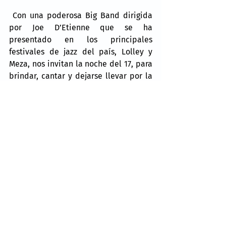
 Con una poderosa Big Band dirigida 
por Joe D’Etienne que se ha 
presentado en los principales 
festivales de jazz del país, Lolley y 
Meza, nos invitan la noche del 17, para 
brindar, cantar y dejarse llevar por la 
magia de la temporada, con arreglos 
al estilo swing que encienden el 
espíritu navideño.
Comentarios
Escribir un comentario...