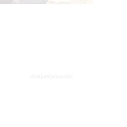
#LoQueQuieresOír