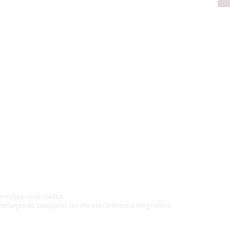
z,
México.
derechos reservados.
, incluyendo cualquier medio electrónico o magnético.