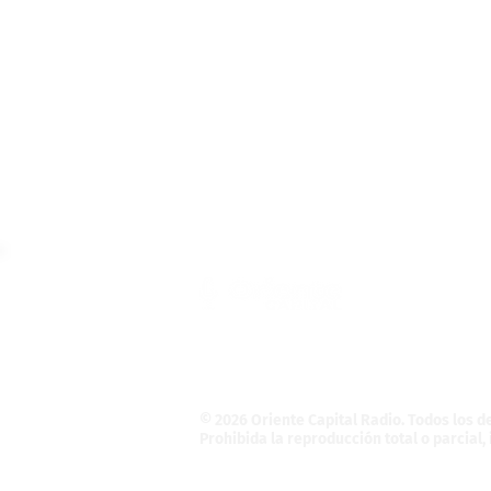
Teléfono: (55) 4121-5946
Informativo@OrienteCapital.com
La Magdalena Atlicpac
C.P. 56525. La Pa
© 2026 Oriente Capital Radio
. Todos los 
Prohibida la reproducción total o parcial