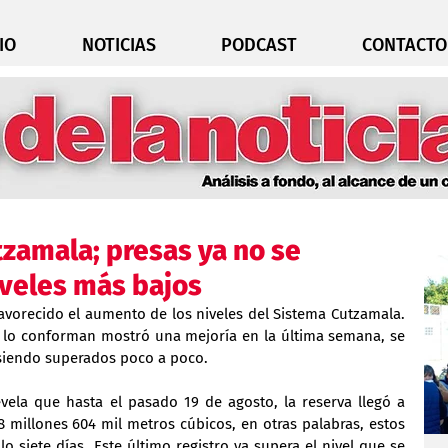
IO
NOTICIAS
PODCAST
CONTACTO
tzamala; presas ya no se
iveles más bajos
favorecido el aumento de los niveles del Sistema Cutzamala. 
e lo conforman mostró una mejoría en la última semana, se 
 siendo superados poco a poco.
vela que hasta el pasado 19 de agosto, la reserva llegó a 
8 millones 604 mil metros cúbicos, en otras palabras, estos 
 siete días. Este último registro ya supera el nivel que se 