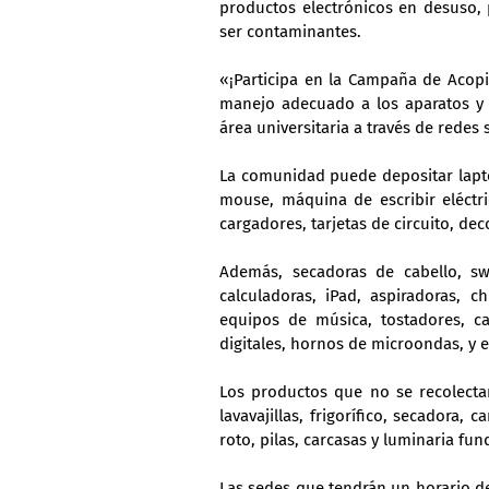
productos electrónicos en desuso, 
ser contaminantes.
«¡Participa en la Campaña de Acopi
manejo adecuado a los aparatos y 
área universitaria a través de redes 
La comunidad puede depositar lapto
mouse, máquina de escribir eléctri
cargadores, tarjetas de circuito, d
Además, secadoras de cabello, swit
calculadoras, iPad, aspiradoras, ch
equipos de música, tostadores, cal
digitales, hornos de microondas, y e
Los productos que no se recolectar
lavavajillas, frigorífico, secadora, 
roto, pilas, carcasas y luminaria fun
Las sedes que tendrán un horario de