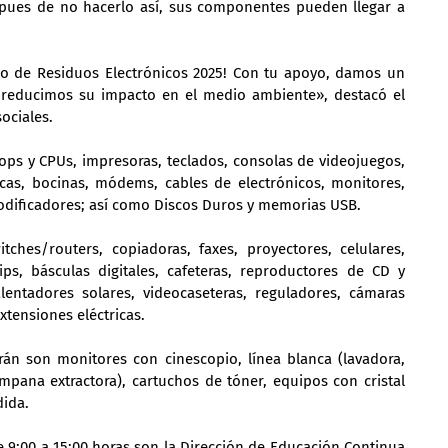
pues de no hacerlo así, sus componentes pueden llegar a 
o de Residuos Electrónicos 2025! Con tu apoyo, damos un 
reducimos su impacto en el medio ambiente», destacó el 
sociales.
ps y CPUs, impresoras, teclados, consolas de videojuegos, 
cas, bocinas, módems, cables de electrónicos, monitores, 
ecodificadores; así como Discos Duros y memorias USB.
ches/routers, copiadoras, faxes, proyectores, celulares, 
ips, básculas digitales, cafeteras, reproductores de CD y 
entadores solares, videocaseteras, reguladores, cámaras 
xtensiones eléctricas.
án son monitores con cinescopio, línea blanca (lavadora, 
campana extractora), cartuchos de tóner, equipos con cristal 
dida.
 9:00 a 15:00 horas son la Dirección de Educación Continua 