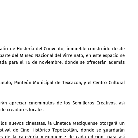
Patio de Hostería del Convento, inmueble construido desde 
rte del Museo Nacional del Virreinato, en este espacio se 
mada para el 16 de noviembre, donde se ofrecerán además 
ueblo, Panteón Municipal de Texcacoa, y el Centro Cultural 
rán apreciar cineminutos de los Semilleros Creativos, así 
de creadores locales. 
 los nuevos cineastas, la Cineteca Mexiquense otorgará un 
estival de Cine Histórico Tepotzotlán, donde se guardarán 
es de la categoría mexiquense de cada edición, para así 