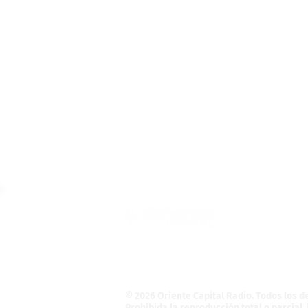
Teléfono: (55) 4121-5946
Informativo@OrienteCapital.com
La Magdalena Atlicpac
C.P. 56525. La Pa
© 2026 Oriente Capital Radio
. Todos los 
Prohibida la reproducción total o parcial