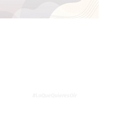
#LoQueQuieresOír