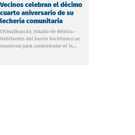
Vecinos celebran el décimo
Vecinos de c
cuarto aniversario de su
Romero colo
lechería comunitaria
vigilancia y
Chimalhuacán, Estado de México.-
Nicolás Romero, E
Habitantes del barrio Xochitenco se
creciente insegur
reunieron para conmemorar el 14
México, vecinos d
aniversario de la inauguración de la
ubicada a tres mi
lechería de abasto social de su
Comando, Control
comunidad, un proyecto que ha
Comunicaciones (
beneficiado a decenas de familias de la
instalaron alarm
zona a lo largo de más de una década.
vigilancia y vinil
Carmen Velázquez, activista del
brindarle estabil
Movimiento Antorchista (MAN) en la región,
comunidad. Con l
dirigió un mensaje a los presentes, en el
los mismos colon
que resaltó el valor de la memoria
instrumentos de v
histórica y la lucha social: "No dejar pasar
como las vinilon
desap