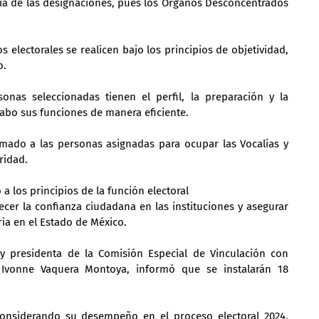
ia de las designaciones, pues los Órganos Desconcentrados 
s electorales se realicen bajo los principios de objetividad, 
o.
nas seleccionadas tienen el perfil, la preparación y la 
 cabo sus funciones de manera eficiente.
amado a las personas asignadas para ocupar las Vocalías y 
ridad.
a los principios de la función electoral
lecer la confianza ciudadana en las instituciones y asegurar 
ria en el Estado de México.
l y presidenta de la Comisión Especial de Vinculación con 
Ivonne Vaquera Montoya, informó que se instalarán 18 
considerando su desempeño en el proceso electoral 2024. 