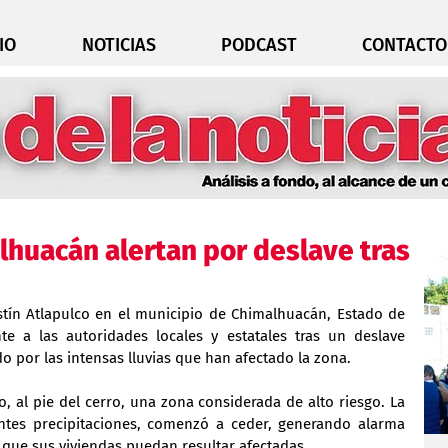
IO
NOTICIAS
PODCAST
CONTACTO
huacán alertan por deslave tras
stín Atlapulco en el municipio de Chimalhuacán, Estado de 
e a las autoridades locales y estatales tras un deslave 
do por las intensas lluvias que han afectado la zona.
o, al pie del cerro, una zona considerada de alto riesgo. La 
antes precipitaciones, comenzó a ceder, generando alarma 
 que sus viviendas puedan resultar afectadas.