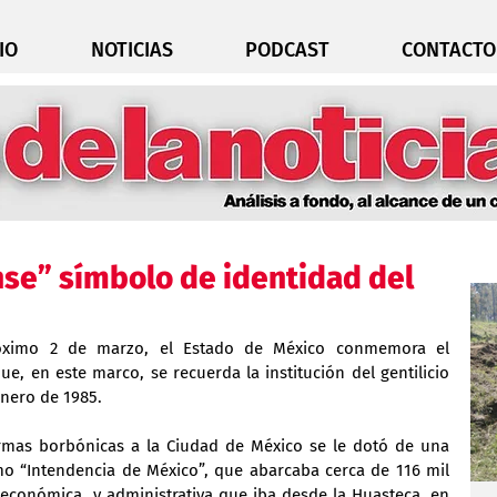
IO
NOTICIAS
PODCAST
CONTACTO
nse” símbolo de identidad del
róximo 2 de marzo, el Estado de México conmemora el 
e, en este marco, se recuerda la institución del gentilicio 
enero de 1985.
rmas borbónicas a la Ciudad de México se le dotó de una 
 “Intendencia de México”, que abarcaba cerca de 116 mil 
, económica, y administrativa que iba desde la Huasteca, en 