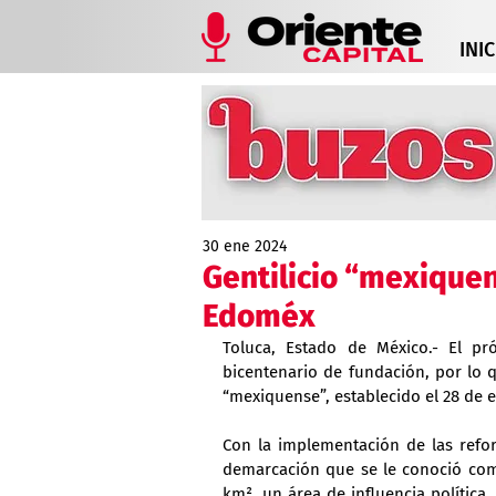
INIC
30 ene 2024
Gentilicio “mexique
Edoméx
Toluca, Estado de México.- El p
bicentenario de fundación, por lo qu
“mexiquense”, establecido el 28 de 
Con la implementación de las refo
demarcación que se le conoció como
km², un área de influencia política