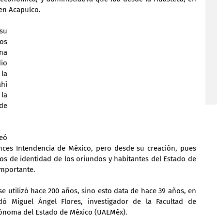
 en Acapulco.
u 
s 
na 
io 
a 
hí 
la 
de 
ó 
ces Intendencia de México, pero desde su creación, pues 
os de identidad de los oriundos y habitantes del Estado de 
importante.
se utilizó hace 200 años, sino esto data de hace 39 años, en 
dó Miguel Ángel Flores, investigador de la Facultad de 
ónoma del Estado de México (UAEMéx).