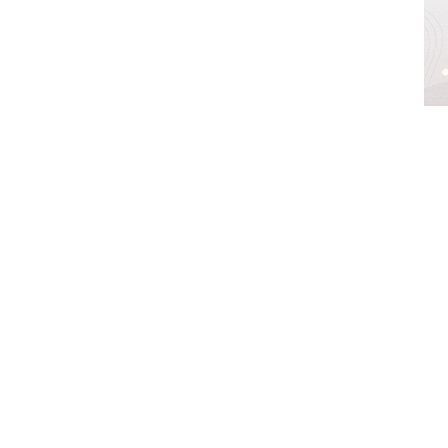
z,
México.