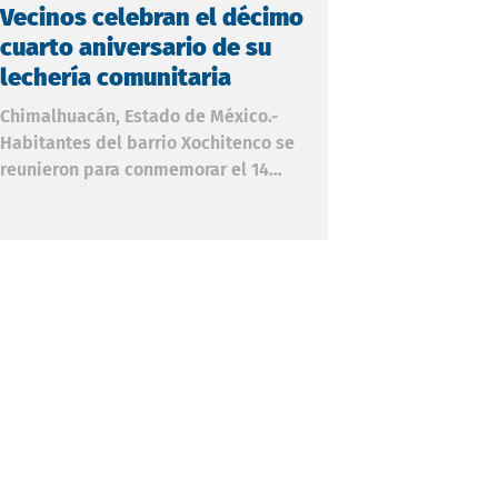
Vecinos celebran el décimo
Vecinos de c
cuarto aniversario de su
Romero colo
lechería comunitaria
vigilancia y
Chimalhuacán, Estado de México.-
Nicolás Romero, E
Habitantes del barrio Xochitenco se
creciente insegur
reunieron para conmemorar el 14
México, vecinos d
aniversario de la inauguración de la
ubicada a tres mi
lechería de abasto social de su
Comando, Control
comunidad, un proyecto que ha
Comunicaciones (
beneficiado a decenas de familias de la
instalaron alarm
zona a lo largo de más de una década.
vigilancia y vinil
Carmen Velázquez, activista del
brindarle estabil
Movimiento Antorchista (MAN) en la región,
comunidad. Con l
dirigió un mensaje a los presentes, en el
los mismos colon
que resaltó el valor de la memoria
instrumentos de v
histórica y la lucha social: "No dejar pasar
como las vinilon
desap