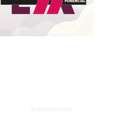
#LoQueQuieresOír