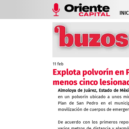
INIC
11 feb
Explota polvorín en 
menos cinco lesiona
Almoloya de Juárez, Estado de Méxi
en un polvorín ubicado a unos minu
Plan de San Pedro en el municip
movilización de cuerpos de emergen
De acuerdo con los primeros repor
varios metros de distancia y alarmó