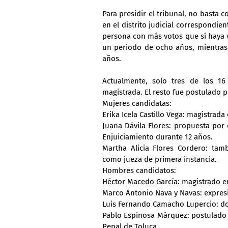
Para presidir el tribunal, no basta 
en el distrito judicial correspondie
persona con más votos que sí haya ve
un periodo de ocho años, mientras 
años.
Actualmente, solo tres de los 16
magistrada. El resto fue postulado p
Mujeres candidatas:
Erika Icela Castillo Vega: magistrad
Juana Dávila Flores: propuesta por e
Enjuiciamiento durante 12 años.
Martha Alicia Flores Cordero: tamb
como jueza de primera instancia.
Hombres candidatos:
Héctor Macedo García: magistrado en
Marco Antonio Nava y Navas: expres
Luis Fernando Camacho Lupercio: do
Pablo Espinosa Márquez: postulado p
Penal de Toluca.