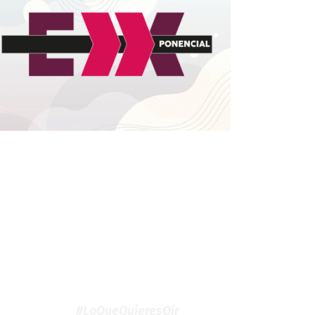
#LoQueQuieresOír