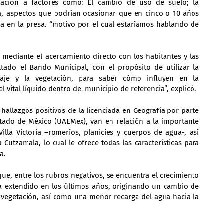
tuación a factores como: El cambio de uso de suelo; la 
la, aspectos que podrían ocasionar que en cinco o 10 años 
a en la presa, “motivo por el cual estaríamos hablando de 
mediante el acercamiento directo con los habitantes y las 
ado el Bando Municipal, con el propósito de utilizar la 
saje y la vegetación, para saber cómo influyen en la 
el vital líquido dentro del municipio de referencia”, explicó.
hallazgos positivos de la licenciada en Geografía por parte 
ado de México (UAEMex), van en relación a la importante 
illa Victoria –romeríos, planicies y cuerpos de agua-, así 
Cutzamala, lo cual le ofrece todas las características para 
a.
que, entre los rubros negativos, se encuentra el crecimiento 
 ha extendido en los últimos años, originando un cambio de 
 vegetación, así como una menor recarga del agua hacia la 